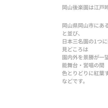
岡山後楽園は江戸
岡山県岡山市にあ
と並び、
日本三名園の1つ
見どころは
園内外を景勝が一
能舞台・営唱の間
色とりどりに紅葉
などです。