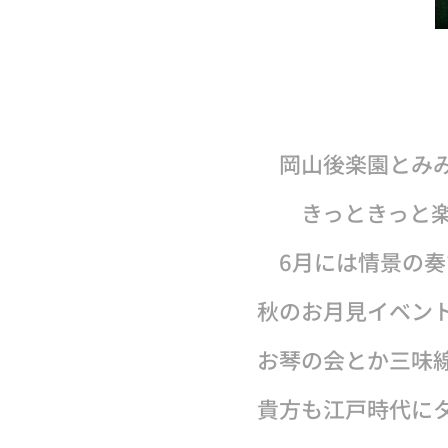
岡山後楽園とみみ
きっときっと楽
6月には情景の
秋のお月見イベン
お琴の会とか三味
貴方も江戸時代に