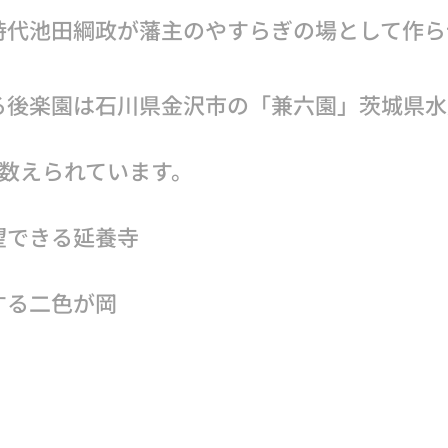
時代池田綱政が藩主のやすらぎの場として作ら
る後楽園は石川県金沢市の「兼六園」茨城県水
に数えられています。
望できる延養寺
する二色が岡